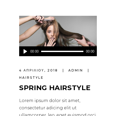
Πρόγραμμα
00:00
00:00
Αναπαραγωγής
Ήχου
4 ΑΠΡΙΛΊΟΥ, 2018
ADMIN
HAIRSTYLE
SPRING HAIRSTYLE
Lorem ipsum dolor sit amet,
consectetur adicing elit ut
ullamcorper. leo, eget euismod orci.