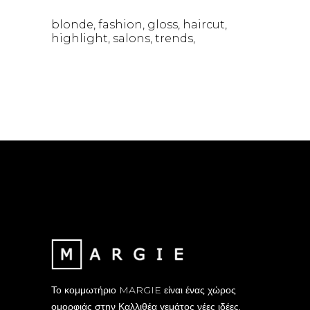
blonde
fashion
gloss
haircut
highlight
salons
trends
Το κομμωτήριο MARGIE είναι ένας χώρος
ομορφιάς στην Καλλιθέα γεμάτος νέες ιδέες,