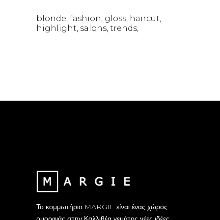
blonde
fashion
gloss
haircut
highlight
salons
trends
Το κομμωτήριο MARGIE είναι ένας χώρος
ομορφιάς στην Καλλιθέα γεμάτος νέες ιδέες,