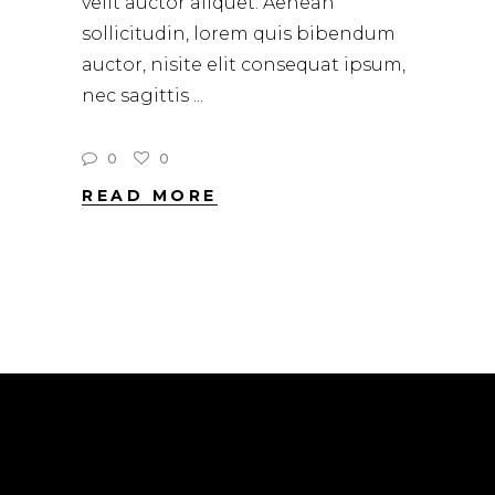
velit auctor aliquet. Aenean
sollicitudin, lorem quis bibendum
auctor, nisite elit consequat ipsum,
nec sagittis
0
0
READ MORE