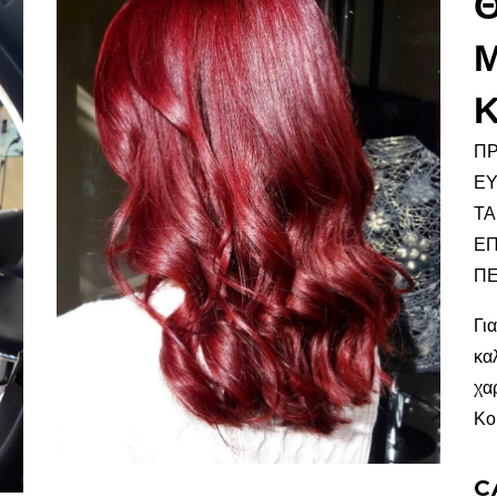
ΠΡ
ΕΥ
ΤΑ
ΕΠ
ΠΕ
Γι
κα
χα
Κο
C