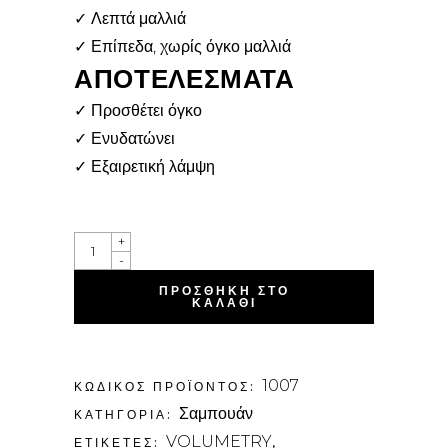
✓ Λεπτά μαλλιά
✓ Επίπεδα, χωρίς όγκο μαλλιά
ΑΠΟΤΕΛΕΣΜΑΤΑ
✓ Προσθέτει όγκο
✓ Ενυδατώνει
✓ Εξαιρετική λάμψη
QUANTITY
+
-
ΠΡΟΣΘΉΚΗ ΣΤΟ
ΚΑΛΆΘΙ
1007
ΚΩΔΙΚΌΣ ΠΡΟΪΌΝΤΟΣ:
Σαμπουάν
ΚΑΤΗΓΟΡΊΑ:
VOLUMETRY
ΕΤΙΚΈΤΕΣ:
,