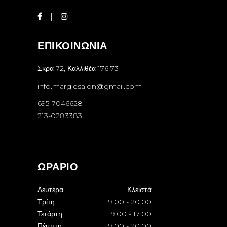
ΕΠΙΚΟΙΝΩΝΙΑ
Σκρα 72, Καλλιθέα 176 73
info.margiesalon@gmail.com
695-7046628
213-0283383
ΩΡΑΡΙΟ
Δευτέρα
Κλειστά
Τρίτη
9:00
-
20:00
Τετάρτη
9:00
-
17:00
Πέμπτη
9:00
-
20:00