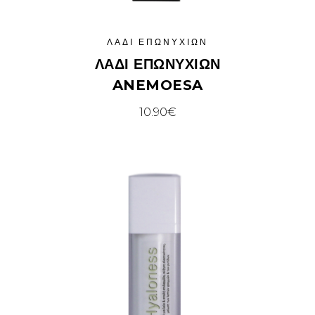
ΛΆΔΙ ΕΠΩΝΥΧΊΩΝ
ΛΆΔΙ ΕΠΩΝΎΧΙΩΝ
ANEMOESA
10.90
€