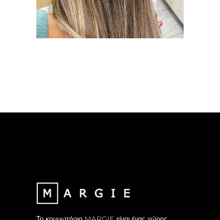
ΑΝΑΔΌΜΗΣΗΣ
ΜΑΛΛΙΏΝ,
ΚΑΛΛΙΘΈΑ
ΘΕΡΑΠΕΊΕΣ ΜΑΛΛΙΏΝ
Το κομμωτήριο MARGIE είναι ένας χώρος