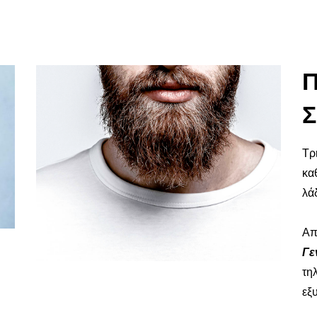
Τρ
κα
λά
Απ
Γε
τη
εξ