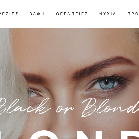
ΡΕΣΙΕΣ
ΒΑΦΗ
ΘΕΡΑΠΕΙΕΣ
ΝΥΧΙΑ
ΠΡ
Black or Blond