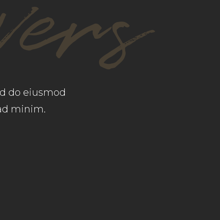
vers
sed do eiusmod
 ad minim.