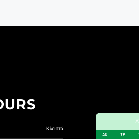
OURS
Α
Κλειστά
ΔΕ
ΤΡ