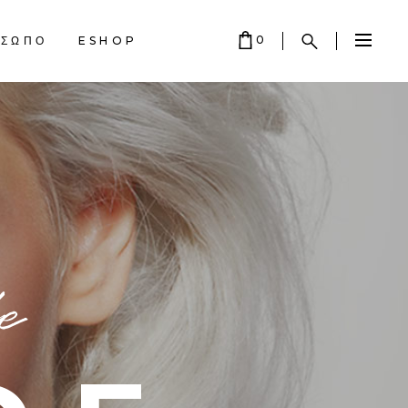
0
ΟΣΩΠΟ
ESHOP
CART IS EMPTY.
e