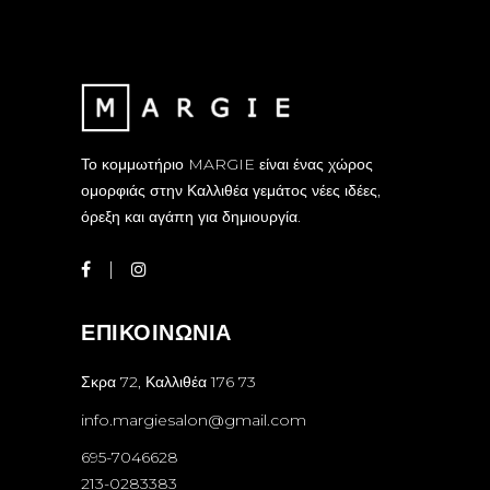
Το κομμωτήριο MARGIE είναι ένας χώρος
ομορφιάς στην Καλλιθέα γεμάτος νέες ιδέες,
όρεξη και αγάπη για δημιουργία.
ΕΠΙΚΟΙΝΩΝΙΑ
Σκρα 72, Καλλιθέα 176 73
info.margiesalon@gmail.com
695-7046628
213-0283383