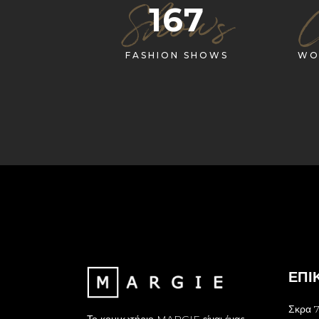
Shows
167
FASHION SHOWS
WO
ΕΠΙ
Σκρα 7