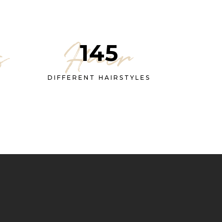
s
Hair
145
DIFFERENT HAIRSTYLES